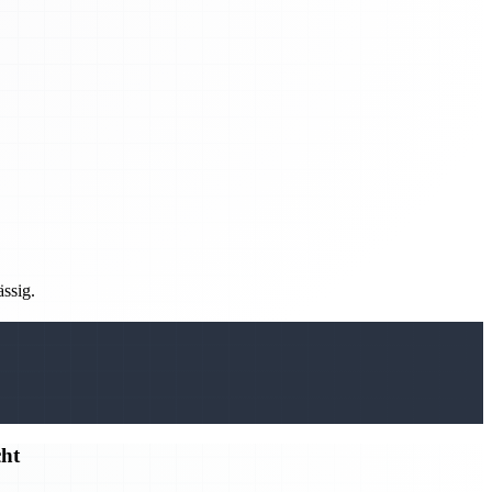
ässig.
cht