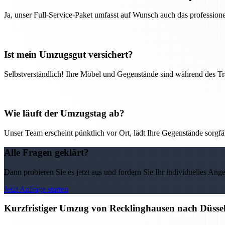
Ja, unser Full-Service-Paket umfasst auf Wunsch auch das professio
Ist mein Umzugsgut versichert?
Selbstverständlich! Ihre Möbel und Gegenstände sind während des Tra
Wie läuft der Umzugstag ab?
Unser Team erscheint pünktlich vor Ort, lädt Ihre Gegenstände sorgfälti
Alle Fragen geklärt?
Dann probieren Sie es jetzt aus und fordern Sie Ihr individuelles Ang
Jetzt Anfrage starten
Kurzfristiger Umzug von Recklinghausen nach Düsseld