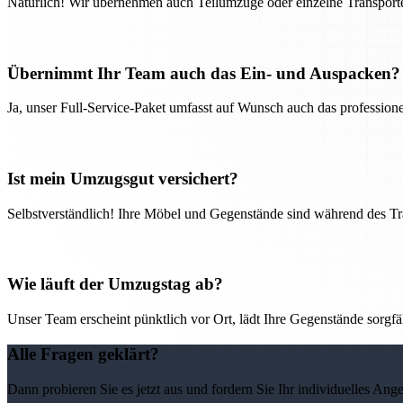
Natürlich! Wir übernehmen auch Teilumzüge oder einzelne Transport
Übernimmt Ihr Team auch das Ein- und Auspacken?
Ja, unser Full-Service-Paket umfasst auf Wunsch auch das professio
Ist mein Umzugsgut versichert?
Selbstverständlich! Ihre Möbel und Gegenstände sind während des Tra
Wie läuft der Umzugstag ab?
Unser Team erscheint pünktlich vor Ort, lädt Ihre Gegenstände sorgfälti
Alle Fragen geklärt?
Dann probieren Sie es jetzt aus und fordern Sie Ihr individuelles Ang