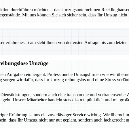
ion durchführen möchten – das Umzugsunternehmen Recklinghausen ist I
Gegenstände. Mit uns können Sie sich sicher sein, dass Ihr Umzug nicht
 erfahrenes Team steht Ihnen von der ersten Anfrage bis zum letzten Ka
d reibungslose Umzüge
schen Aufgaben einhergeht. Professionelle Umzugsfirmen wie wir überne
orgen wir dafür, dass Ihr Umzug reibungslos und ohne Stress verläuf
 Dienstleistungen, sondern auch eine transparente und vertrauensvolle
geht. Unsere Mitarbeiter handeln stets diskret, pünktlich und mit gr
iger Erfahrung ist uns ein zuverlässiger Service wichtig. Wir überne
r sein, dass Ihr Umzug nicht nur gut geplant, sondern auch fachgerecht 