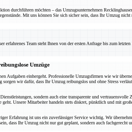
ion durchführen möchten – das Umzugsunternehmen Recklinghausen ist I
Gegenstände. Mit uns können Sie sich sicher sein, dass Ihr Umzug nicht
 erfahrenes Team steht Ihnen von der ersten Anfrage bis zum letzten Ka
d reibungslose Umzüge
schen Aufgaben einhergeht. Professionelle Umzugsfirmen wie wir überne
orgen wir dafür, dass Ihr Umzug reibungslos und ohne Stress verläuf
 Dienstleistungen, sondern auch eine transparente und vertrauensvolle
geht. Unsere Mitarbeiter handeln stets diskret, pünktlich und mit gr
iger Erfahrung ist uns ein zuverlässiger Service wichtig. Wir überne
r sein, dass Ihr Umzug nicht nur gut geplant, sondern auch fachgerecht 