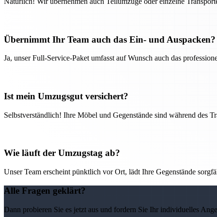
Natürlich! Wir übernehmen auch Teilumzüge oder einzelne Transport
Übernimmt Ihr Team auch das Ein- und Auspacken?
Ja, unser Full-Service-Paket umfasst auf Wunsch auch das professio
Ist mein Umzugsgut versichert?
Selbstverständlich! Ihre Möbel und Gegenstände sind während des Tra
Wie läuft der Umzugstag ab?
Unser Team erscheint pünktlich vor Ort, lädt Ihre Gegenstände sorgfälti
Alle Fragen geklärt?
Dann probieren Sie es jetzt aus und fordern Sie Ihr individuelles Ang