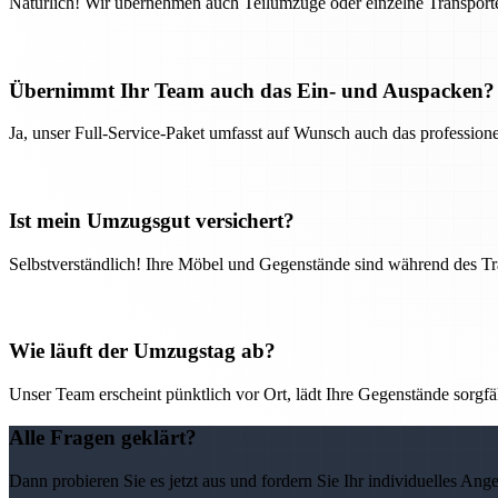
Natürlich! Wir übernehmen auch Teilumzüge oder einzelne Transport
Übernimmt Ihr Team auch das Ein- und Auspacken?
Ja, unser Full-Service-Paket umfasst auf Wunsch auch das professio
Ist mein Umzugsgut versichert?
Selbstverständlich! Ihre Möbel und Gegenstände sind während des Tra
Wie läuft der Umzugstag ab?
Unser Team erscheint pünktlich vor Ort, lädt Ihre Gegenstände sorgfälti
Alle Fragen geklärt?
Dann probieren Sie es jetzt aus und fordern Sie Ihr individuelles Ang