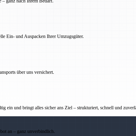
e – ganz nach Ihrem Bedarf.
nelle Ein- und Auspacken Ihrer Umzugsgüter.
nsports über uns versichert.
g ein und bringt alles sicher ans Ziel – strukturiert, schnell und zuverl
ebot an – ganz unverbindlich.