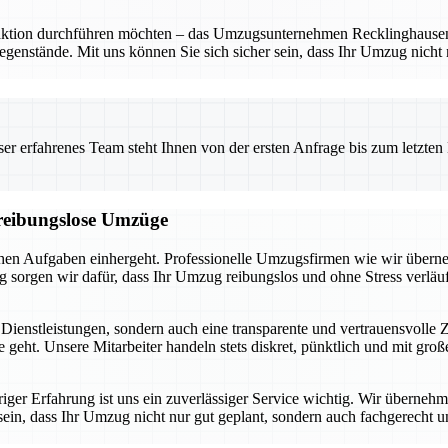
ion durchführen möchten – das Umzugsunternehmen Recklinghausen ist I
Gegenstände. Mit uns können Sie sich sicher sein, dass Ihr Umzug nicht
 erfahrenes Team steht Ihnen von der ersten Anfrage bis zum letzten Ka
d reibungslose Umzüge
schen Aufgaben einhergeht. Professionelle Umzugsfirmen wie wir überne
orgen wir dafür, dass Ihr Umzug reibungslos und ohne Stress verläuf
 Dienstleistungen, sondern auch eine transparente und vertrauensvolle
geht. Unsere Mitarbeiter handeln stets diskret, pünktlich und mit gr
iger Erfahrung ist uns ein zuverlässiger Service wichtig. Wir überne
r sein, dass Ihr Umzug nicht nur gut geplant, sondern auch fachgerecht 