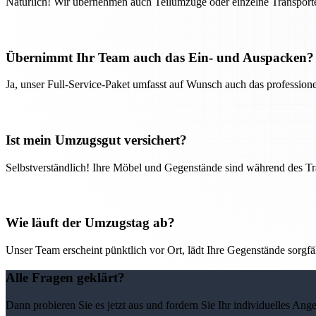
Natürlich! Wir übernehmen auch Teilumzüge oder einzelne Transport
Übernimmt Ihr Team auch das Ein- und Auspacken?
Ja, unser Full-Service-Paket umfasst auf Wunsch auch das professio
Ist mein Umzugsgut versichert?
Selbstverständlich! Ihre Möbel und Gegenstände sind während des Tra
Wie läuft der Umzugstag ab?
Unser Team erscheint pünktlich vor Ort, lädt Ihre Gegenstände sorgfälti
Alle Fragen geklärt?
Dann probieren Sie es jetzt aus und fordern Sie Ihr individuelles Ang