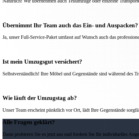
Natürlich! Wir übernehmen auch Teilumzüge oder einzelne Transport
Übernimmt Ihr Team auch das Ein- und Auspacken?
Ja, unser Full-Service-Paket umfasst auf Wunsch auch das professio
Ist mein Umzugsgut versichert?
Selbstverständlich! Ihre Möbel und Gegenstände sind während des Tra
Wie läuft der Umzugstag ab?
Unser Team erscheint pünktlich vor Ort, lädt Ihre Gegenstände sorgfälti
Alle Fragen geklärt?
Dann probieren Sie es jetzt aus und fordern Sie Ihr individuelles Ang