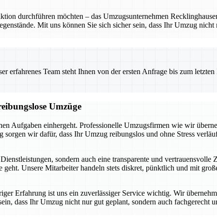
ion durchführen möchten – das Umzugsunternehmen Recklinghausen ist I
Gegenstände. Mit uns können Sie sich sicher sein, dass Ihr Umzug nicht
 erfahrenes Team steht Ihnen von der ersten Anfrage bis zum letzten Ka
d reibungslose Umzüge
schen Aufgaben einhergeht. Professionelle Umzugsfirmen wie wir überne
orgen wir dafür, dass Ihr Umzug reibungslos und ohne Stress verläuf
 Dienstleistungen, sondern auch eine transparente und vertrauensvolle
geht. Unsere Mitarbeiter handeln stets diskret, pünktlich und mit gr
iger Erfahrung ist uns ein zuverlässiger Service wichtig. Wir überne
r sein, dass Ihr Umzug nicht nur gut geplant, sondern auch fachgerecht 