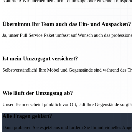
Natürlich! Wir übernehmen auch Teilumzüge oder einzelne Transport
Übernimmt Ihr Team auch das Ein- und Auspacken?
Ja, unser Full-Service-Paket umfasst auf Wunsch auch das professio
Ist mein Umzugsgut versichert?
Selbstverständlich! Ihre Möbel und Gegenstände sind während des Tra
Wie läuft der Umzugstag ab?
Unser Team erscheint pünktlich vor Ort, lädt Ihre Gegenstände sorgfälti
Alle Fragen geklärt?
Dann probieren Sie es jetzt aus und fordern Sie Ihr individuelles Ang