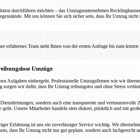
ion durchführen möchten – das Umzugsunternehmen Recklinghausen ist I
Gegenstände. Mit uns können Sie sich sicher sein, dass Ihr Umzug nicht
 erfahrenes Team steht Ihnen von der ersten Anfrage bis zum letzten Ka
d reibungslose Umzüge
schen Aufgaben einhergeht. Professionelle Umzugsfirmen wie wir überne
orgen wir dafür, dass Ihr Umzug reibungslos und ohne Stress verläuf
 Dienstleistungen, sondern auch eine transparente und vertrauensvolle
geht. Unsere Mitarbeiter handeln stets diskret, pünktlich und mit gr
iger Erfahrung ist uns ein zuverlässiger Service wichtig. Wir überne
r sein, dass Ihr Umzug nicht nur gut geplant, sondern auch fachgerecht 